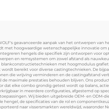
 stuks in doos
OLF's geavanceerde aanpak van het ontwerpen van he
rdt met hoogwaardige wetenschappelijke innovatie om p
integreren hengels die specifiek zijn ontworpen voor op
ntwerpen en remsystemen om zowel afstand als nauwkeur
blankconstructietechnieken met hoogmodulus grafiet e
ht wordt bereikt voor diverse castingtechnieken. De bijp
ronen die wrijving verminderen en de castingafstand 
l de maximale prestaties behouden blijven. Ons produ
oor dat elke combo grondig getest wordt op balans, actie
rijgbaar in meerdere configuraties, afgestemd op specifi
toepassingen. Wij bieden uitgebreide OEM- en ODM-die
de hengel, de specificaties van de rol en componentke
orteerd naar vissersmarkten wereldwijd, waaronder Noo