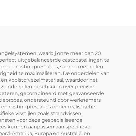
3,96m 1,36 kg / 1,48
kg / 1,59 kg
ngelsystemen, waarbij onze meer dan 20
erfect uitgebalanceerde castopstellingen te
timale castingprestaties, samen met rollen
igheid te maximaliseren. De onderdelen van
n koolstofvezelmateriaal, waardoor het
assende rollen beschikken over precisie-
verbeteren, gecombineerd met geavanceerde
ctieproces, ondersteund door werknemers
 en castingprestaties onder realistische
eke visstijlen zoals strandvissen,
nsten voor deze gespecialiseerde
uzes kunnen aanpassen aan specifieke
rd-Amerika, Europa en Australië, en