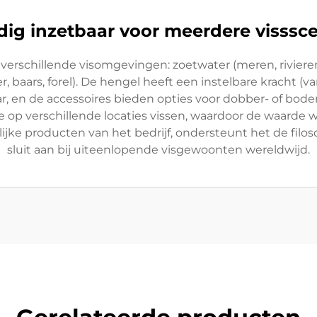
jdig inzetbaar voor meerdere visssce
erschillende visomgevingen: zoetwater (meren, rivieren)
er, baars, forel). De hengel heeft een instelbare kracht 
ar, en de accessoires bieden opties voor dobber- of bod
e op verschillende locaties vissen, waardoor de waarde
jke producten van het bedrijf, ondersteunt het de filosof
sluit aan bij uiteenlopende visgewoonten wereldwijd.