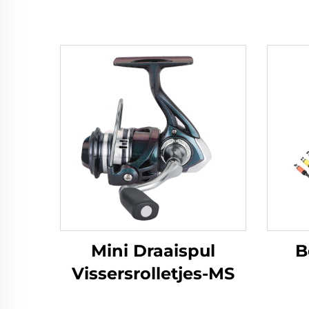
Mini Draaispul
B
Vissersrolletjes-MS
karp