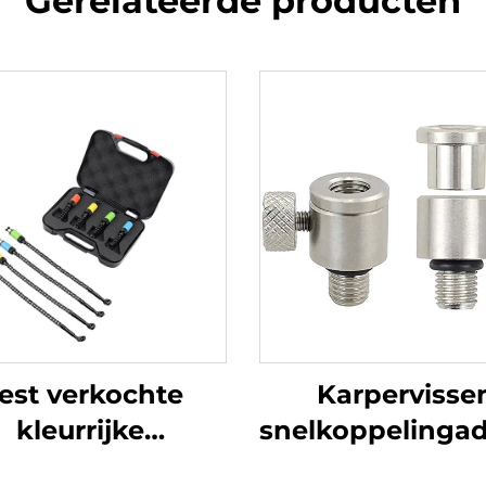
Gerelateerde producten
est verkochte
Karpervisse
kleurrijke
snelkoppelinga
ervisserzwenker