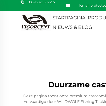
+86-15923587297
[email protected
STARTPAGINA
PRODU
NIEUWS & BLOG
Duurzame castc
Deze pagina toont onze premium castcombi
Vervaardigd door WILDWOLF Fishing Tackle 