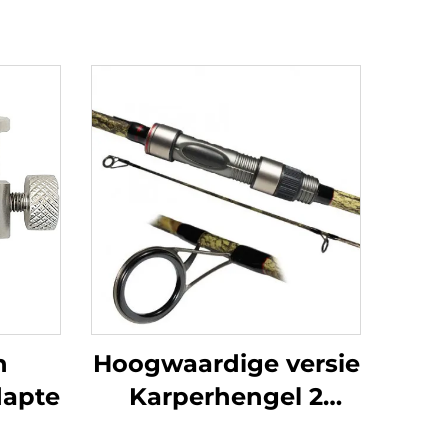
n
Hoogwaardige versie
dapter
Karperhengel 2
delen 3,05m / 3,66m /