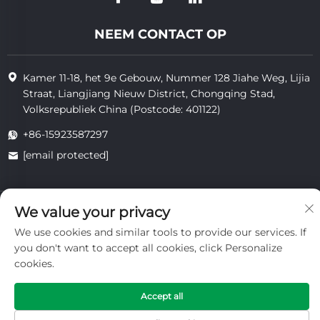
NEEM CONTACT OP
Kamer 11-18, het 9e Gebouw, Nummer 128 Jiahe Weg, Lijia
Straat, Liangjiang Nieuw District, Chongqing Stad,
Volksrepubliek China (Postcode: 401122)
+86-15923587297
[email protected]
Auteursrecht © 2025 van Chongqing Vigorcent Technology Co.,
We value your privacy
Ltd.
We use cookies and similar tools to provide our services. If
Privacybeleid
you don't want to accept all cookies, click Personalize
cookies.
Accept all