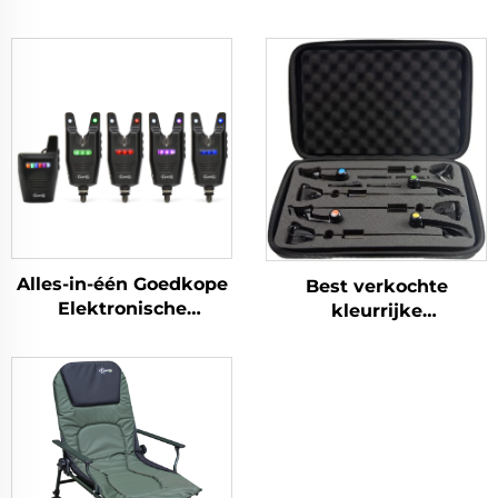
Alles-in-één Goedkope
Best verkochte
Elektronische
kleurrijke
Draadloze Led
karpervisserzwenker 4
Karpervissen
stuks in doos
Beetalarm