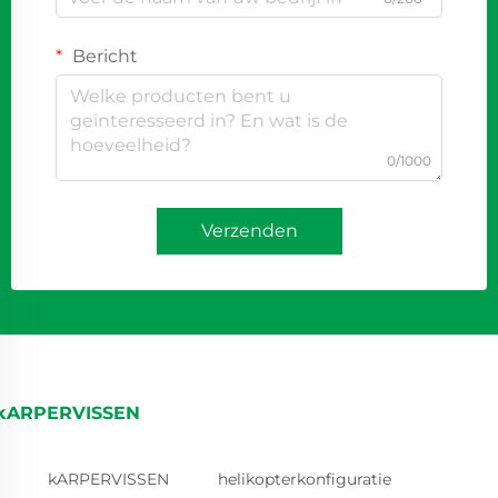
Bericht
0/1000
Verzenden
kARPERVISSEN
kARPERVISSEN
helikopterkonfiguratie