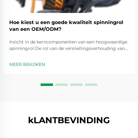
Hoe kiest u een goede kwaliteit spinningrol
van een OEM/ODM?
Inzicht in de kerncomponenten van een hoogwaardige
spinningrol De rol van de versnellingsverhouding van
de spinningrol bij prestatie-optimalisatie
Versnellingsverhoudingen zijn in feite getallen zoals 5,2
MEER BEKIJKEN
op 1 die aangeven hoe vaak de spoel ronddraait elke
keer dat we de handvat...
kLANTBEVINDING