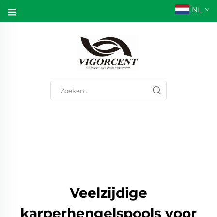
NL
Veelzijdige
karperhengelspools voor