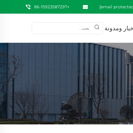
+86-15923587297
خبار ومدونة