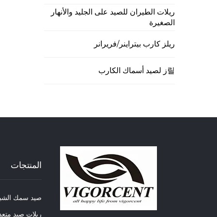
ريلات الطيران للصيد على الجليد والأنهار
الصغيرة
ريلز كارب بيتراينر/فريرانر
릴ز لصيد أسماك الكارب
المنتجات
صيد سمك الشب
ريلات صيد متعد