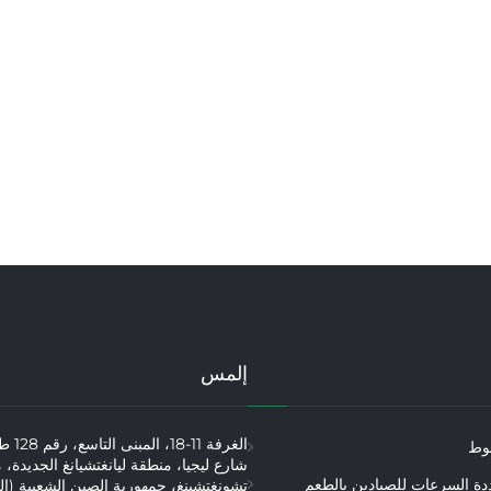
إلمس
الغرفة 1
وط
شارع ليجيا، منطقة ليانغتشيانغ الجديدة، 
دة السرعات للصيادين بالطعم
تشونغتشينغ، جمهورية الصين الشعبية (الر